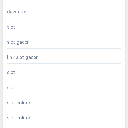
dewa slot
slot
slot gacor
link slot gacor
slot
slot
slot online
slot online