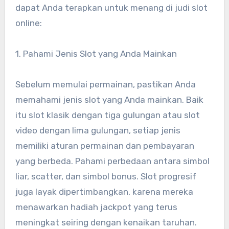
dapat Anda terapkan untuk menang di judi slot
online:
1. Pahami Jenis Slot yang Anda Mainkan
Sebelum memulai permainan, pastikan Anda
memahami jenis slot yang Anda mainkan. Baik
itu slot klasik dengan tiga gulungan atau slot
video dengan lima gulungan, setiap jenis
memiliki aturan permainan dan pembayaran
yang berbeda. Pahami perbedaan antara simbol
liar, scatter, dan simbol bonus. Slot progresif
juga layak dipertimbangkan, karena mereka
menawarkan hadiah jackpot yang terus
meningkat seiring dengan kenaikan taruhan.