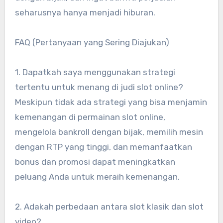
seharusnya hanya menjadi hiburan.
FAQ (Pertanyaan yang Sering Diajukan)
1. Dapatkah saya menggunakan strategi
tertentu untuk menang di judi slot online?
Meskipun tidak ada strategi yang bisa menjamin
kemenangan di permainan slot online,
mengelola bankroll dengan bijak, memilih mesin
dengan RTP yang tinggi, dan memanfaatkan
bonus dan promosi dapat meningkatkan
peluang Anda untuk meraih kemenangan.
2. Adakah perbedaan antara slot klasik dan slot
video?