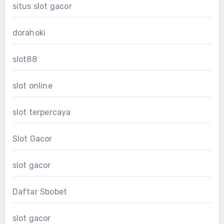
situs slot gacor
dorahoki
slot88
slot online
slot terpercaya
Slot Gacor
slot gacor
Daftar Sbobet
slot gacor