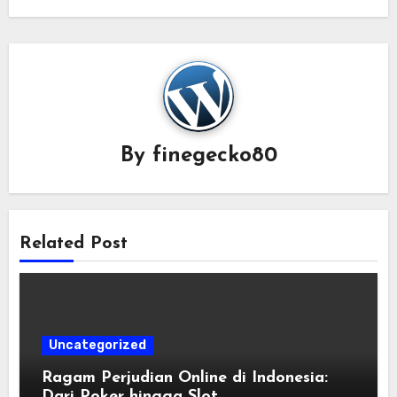
By
finegecko80
Related Post
Uncategorized
Ragam Perjudian Online di Indonesia:
Dari Poker hingga Slot