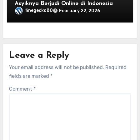
Asyiknya Berjudi Online di Indonesia
finegecko80
February 22, 2026
Leave a Reply
Your email address will not be published.
Required
fields are marked
*
Comment
*