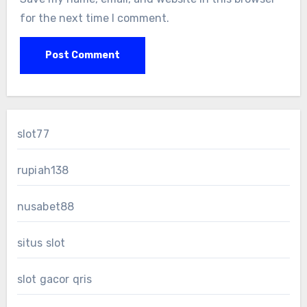
for the next time I comment.
slot77
⁠rupiah138
nusabet88
situs slot
slot gacor qris