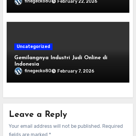
finegecko80
February 22, 2026
Uncategorized
Gemilangnya Industri Judi Online di
Indonesia
finegecko80
February 7, 2026
Leave a Reply
Your email address will not be published.
Required
fields are marked
*