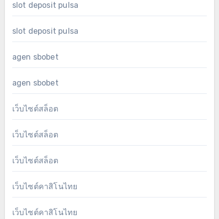
slot deposit pulsa
slot deposit pulsa
agen sbobet
agen sbobet
เว็บไซต์สล็อต
เว็บไซต์สล็อต
เว็บไซต์สล็อต
เว็บไซต์คาสิโนไทย
เว็บไซต์คาสิโนไทย