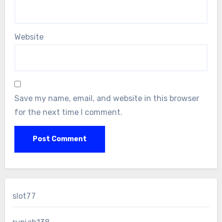
Website
Save my name, email, and website in this browser
for the next time I comment.
slot77