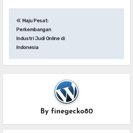
Post
Maju Pesat:
navigation
Perkembangan
Industri Judi Online di
Indonesia
By
finegecko80