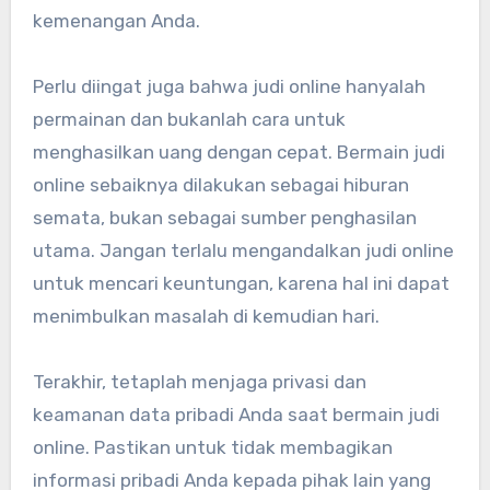
kemenangan Anda.
Perlu diingat juga bahwa judi online hanyalah
permainan dan bukanlah cara untuk
menghasilkan uang dengan cepat. Bermain judi
online sebaiknya dilakukan sebagai hiburan
semata, bukan sebagai sumber penghasilan
utama. Jangan terlalu mengandalkan judi online
untuk mencari keuntungan, karena hal ini dapat
menimbulkan masalah di kemudian hari.
Terakhir, tetaplah menjaga privasi dan
keamanan data pribadi Anda saat bermain judi
online. Pastikan untuk tidak membagikan
informasi pribadi Anda kepada pihak lain yang