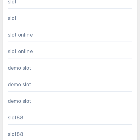
slot
slot
slot online
slot online
demo slot
demo slot
demo slot
slot88
slot88