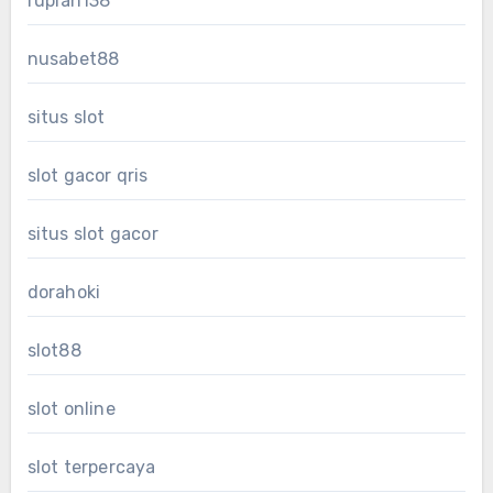
⁠rupiah138
nusabet88
situs slot
slot gacor qris
situs slot gacor
dorahoki
slot88
slot online
slot terpercaya