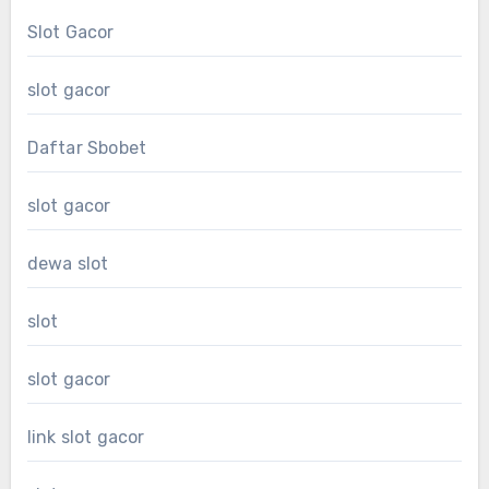
Slot Gacor
slot gacor
Daftar Sbobet
slot gacor
dewa slot
slot
slot gacor
link slot gacor