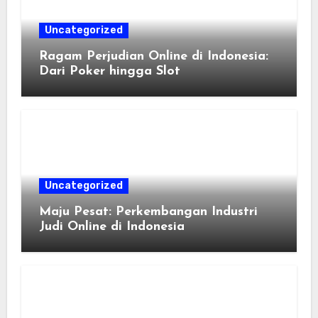
Uncategorized
Ragam Perjudian Online di Indonesia:
Dari Poker hingga Slot
Uncategorized
Maju Pesat: Perkembangan Industri
Judi Online di Indonesia