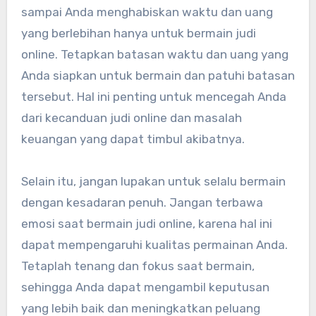
sampai Anda menghabiskan waktu dan uang
yang berlebihan hanya untuk bermain judi
online. Tetapkan batasan waktu dan uang yang
Anda siapkan untuk bermain dan patuhi batasan
tersebut. Hal ini penting untuk mencegah Anda
dari kecanduan judi online dan masalah
keuangan yang dapat timbul akibatnya.
Selain itu, jangan lupakan untuk selalu bermain
dengan kesadaran penuh. Jangan terbawa
emosi saat bermain judi online, karena hal ini
dapat mempengaruhi kualitas permainan Anda.
Tetaplah tenang dan fokus saat bermain,
sehingga Anda dapat mengambil keputusan
yang lebih baik dan meningkatkan peluang