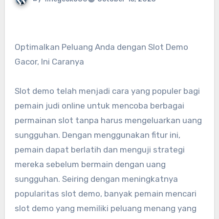
Optimalkan Peluang Anda dengan Slot Demo
Gacor, Ini Caranya
Slot demo telah menjadi cara yang populer bagi
pemain judi online untuk mencoba berbagai
permainan slot tanpa harus mengeluarkan uang
sungguhan. Dengan menggunakan fitur ini,
pemain dapat berlatih dan menguji strategi
mereka sebelum bermain dengan uang
sungguhan. Seiring dengan meningkatnya
popularitas slot demo, banyak pemain mencari
slot demo yang memiliki peluang menang yang