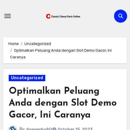
Skip
to
content
Home
Uncategorized
Optimalkan Peluang Anda dengan Slot Demo Gacor, Ini
Caranya
Uncategorized
Optimalkan Peluang
Anda dengan Slot Demo
Gacor, Ini Caranya
By
finegecko80
October 15, 2023