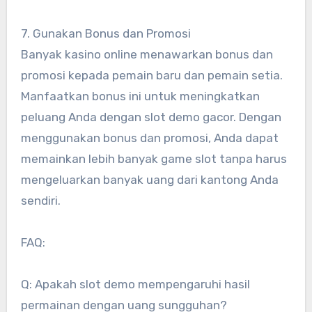
7. Gunakan Bonus dan Promosi
Banyak kasino online menawarkan bonus dan
promosi kepada pemain baru dan pemain setia.
Manfaatkan bonus ini untuk meningkatkan
peluang Anda dengan slot demo gacor. Dengan
menggunakan bonus dan promosi, Anda dapat
memainkan lebih banyak game slot tanpa harus
mengeluarkan banyak uang dari kantong Anda
sendiri.
FAQ:
Q: Apakah slot demo mempengaruhi hasil
permainan dengan uang sungguhan?