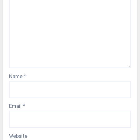
Name
*
Email
*
Website