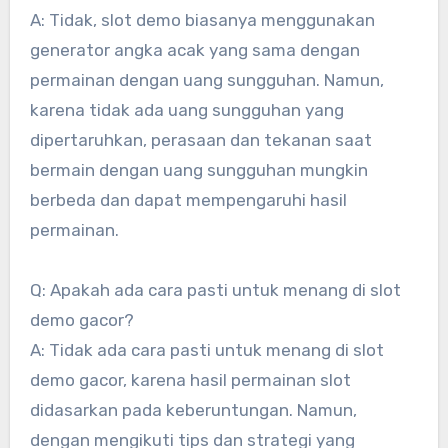
A: Tidak, slot demo biasanya menggunakan
generator angka acak yang sama dengan
permainan dengan uang sungguhan. Namun,
karena tidak ada uang sungguhan yang
dipertaruhkan, perasaan dan tekanan saat
bermain dengan uang sungguhan mungkin
berbeda dan dapat mempengaruhi hasil
permainan.
Q: Apakah ada cara pasti untuk menang di slot
demo gacor?
A: Tidak ada cara pasti untuk menang di slot
demo gacor, karena hasil permainan slot
didasarkan pada keberuntungan. Namun,
dengan mengikuti tips dan strategi yang