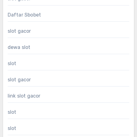
Daftar Sbobet
slot gacor
dewa slot
slot
slot gacor
link slot gacor
slot
slot