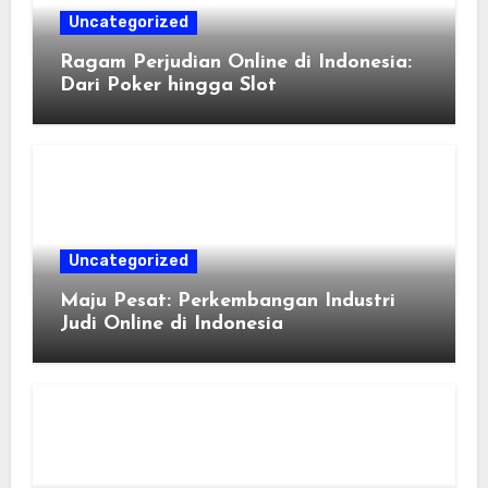
Uncategorized
Ragam Perjudian Online di Indonesia:
Dari Poker hingga Slot
Uncategorized
Maju Pesat: Perkembangan Industri
Judi Online di Indonesia