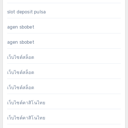
slot deposit pulsa
agen sbobet
agen sbobet
เว็บไซต์สล็อต
เว็บไซต์สล็อต
เว็บไซต์สล็อต
เว็บไซต์คาสิโนไทย
เว็บไซต์คาสิโนไทย