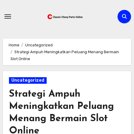
Skip
to
content
Home
Uncategorized
Strategi Ampuh Meningkatkan Peluang Menang Bermain
Slot Online
Uncategorized
Strategi Ampuh
Meningkatkan Peluang
Menang Bermain Slot
Online