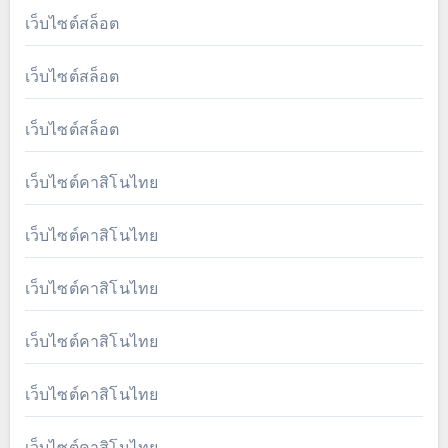
เว็บไซต์สล็อต
เว็บไซต์สล็อต
เว็บไซต์สล็อต
เว็บไซต์คาสิโนไทย
เว็บไซต์คาสิโนไทย
เว็บไซต์คาสิโนไทย
เว็บไซต์คาสิโนไทย
เว็บไซต์คาสิโนไทย
เว็บไซต์คาสิโนไทย