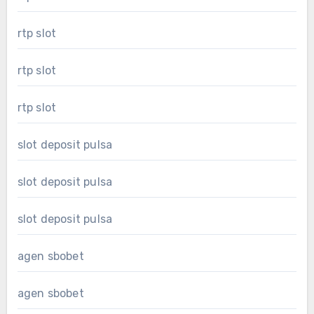
rtp slot
rtp slot
rtp slot
slot deposit pulsa
slot deposit pulsa
slot deposit pulsa
agen sbobet
agen sbobet