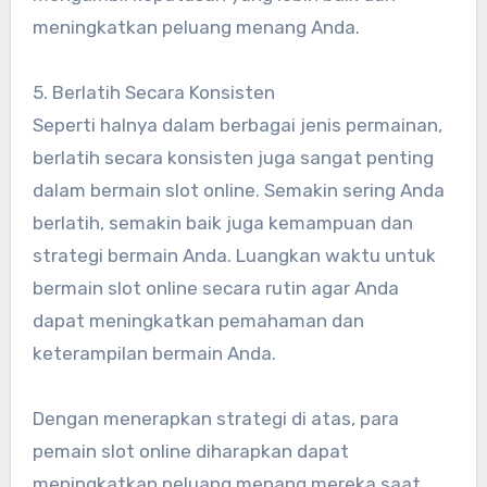
meningkatkan peluang menang Anda.
5. Berlatih Secara Konsisten
Seperti halnya dalam berbagai jenis permainan,
berlatih secara konsisten juga sangat penting
dalam bermain slot online. Semakin sering Anda
berlatih, semakin baik juga kemampuan dan
strategi bermain Anda. Luangkan waktu untuk
bermain slot online secara rutin agar Anda
dapat meningkatkan pemahaman dan
keterampilan bermain Anda.
Dengan menerapkan strategi di atas, para
pemain slot online diharapkan dapat
meningkatkan peluang menang mereka saat