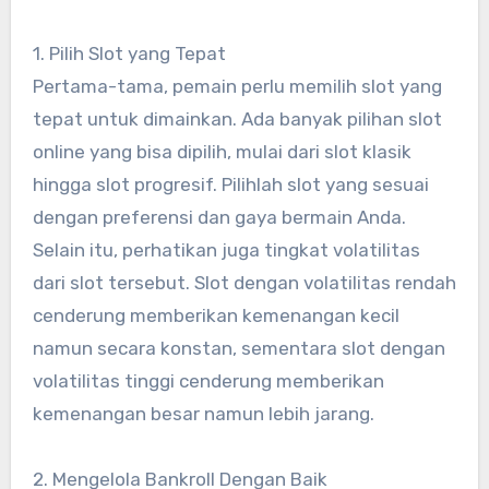
1. Pilih Slot yang Tepat
Pertama-tama, pemain perlu memilih slot yang
tepat untuk dimainkan. Ada banyak pilihan slot
online yang bisa dipilih, mulai dari slot klasik
hingga slot progresif. Pilihlah slot yang sesuai
dengan preferensi dan gaya bermain Anda.
Selain itu, perhatikan juga tingkat volatilitas
dari slot tersebut. Slot dengan volatilitas rendah
cenderung memberikan kemenangan kecil
namun secara konstan, sementara slot dengan
volatilitas tinggi cenderung memberikan
kemenangan besar namun lebih jarang.
2. Mengelola Bankroll Dengan Baik