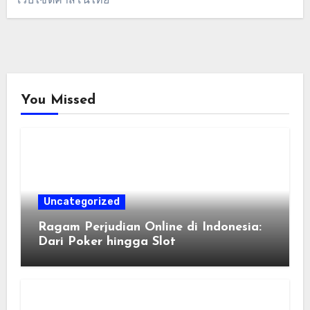
You Missed
Uncategorized
Ragam Perjudian Online di Indonesia:
Dari Poker hingga Slot