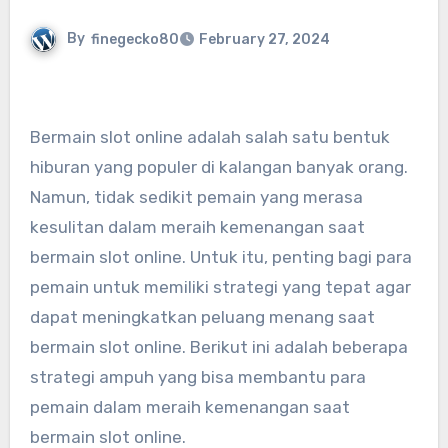
By
finegecko80
February 27, 2024
Bermain slot online adalah salah satu bentuk
hiburan yang populer di kalangan banyak orang.
Namun, tidak sedikit pemain yang merasa
kesulitan dalam meraih kemenangan saat
bermain slot online. Untuk itu, penting bagi para
pemain untuk memiliki strategi yang tepat agar
dapat meningkatkan peluang menang saat
bermain slot online. Berikut ini adalah beberapa
strategi ampuh yang bisa membantu para
pemain dalam meraih kemenangan saat
bermain slot online.